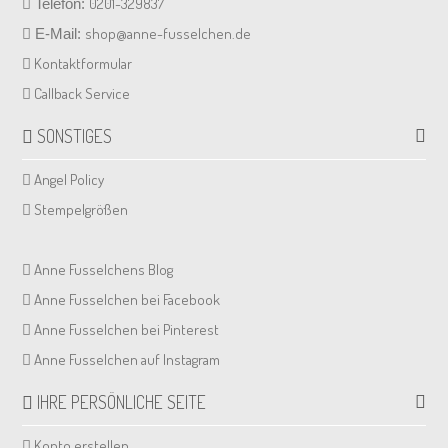
0201-329837
Telefon:
shop@anne-fusselchen.de
E-Mail:
Kontaktformular
Callback Service
SONSTIGES
Angel Policy
Stempelgrößen
Anne Fusselchens Blog
Anne Fusselchen bei Facebook
Anne Fusselchen bei Pinterest
Anne Fusselchen auf Instagram
IHRE PERSÖNLICHE SEITE
Konto erstellen