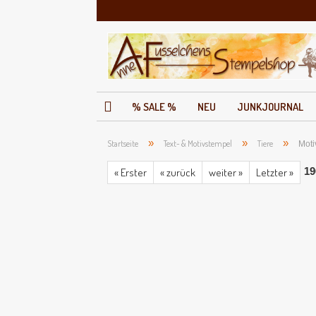
% SALE %
NEU
JUNKJOURNAL
»
»
»
Startseite
Text- & Motivstempel
Tiere
Moti
19
« Erster
« zurück
weiter »
Letzter »