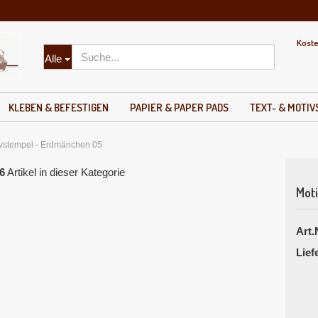
Kost
Lieferland
Alle
KLEBEN & BEFESTIGEN
PAPIER & PAPER PADS
TEXT- & MOTI
vstempel - Erdmänchen 05
6
Artikel in dieser Kategorie
Mot
Konto erste
Art.
Passwort v
Lief