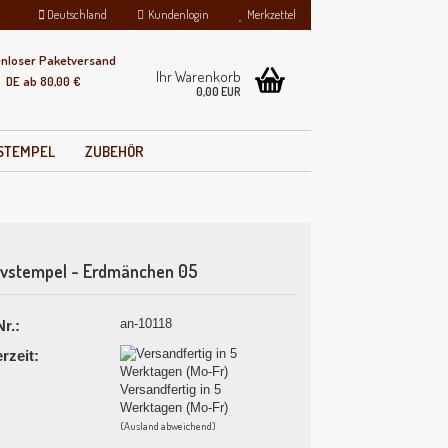
Deutschland
Kundenlogin
Merkzettel
enloser Paketversand
Ihr Warenkorb
DE ab 80,00 €
0,00 EUR
VSTEMPEL
ZUBEHÖR
ivstempel - Erdmänchen 05
llen
an-10118
Nr.:
ergessen?
erzeit:
Versandfertig in 5
Werktagen (Mo-Fr)
(Ausland abweichend)