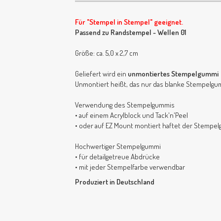
Für "Stempel in Stempel" geeignet.
Passend zu Randstempel - Wellen 01
Größe: ca. 5,0 x 2,7 cm
Geliefert wird ein
unmontiertes Stempelgummi
Unmontiert heißt, das nur das blanke Stempelgum
Verwendung des Stempelgummis
• auf einem Acrylblock und Tack'n'Peel
• oder auf EZ Mount montiert haftet der Stempe
Hochwertiger Stempelgummi
• für detailgetreue Abdrücke
• mit jeder Stempelfarbe verwendbar
Produziert in Deutschland