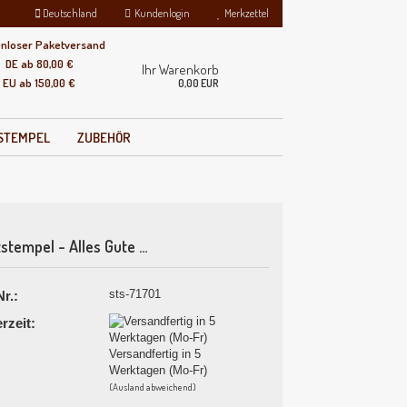
Deutschland
Kundenlogin
Merkzettel
enloser Paketversand
DE ab 80,00 €
Ihr Warenkorb
EU ab 150,00 €
0,00 EUR
VSTEMPEL
ZUBEHÖR
stempel - Alles Gute ...
llen
sts-71701
Nr.:
ergessen?
erzeit:
Versandfertig in 5
Werktagen (Mo-Fr)
(Ausland abweichend)