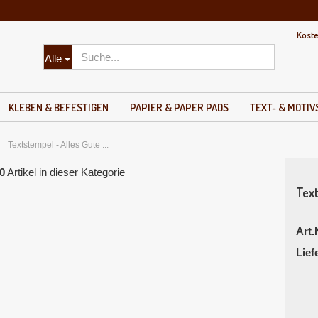
Kost
Lieferland
Alle
KLEBEN & BEFESTIGEN
PAPIER & PAPER PADS
TEXT- & MOTI
»
Textstempel - Alles Gute ...
0
Artikel in dieser Kategorie
Text
Konto erste
Art.
Passwort v
Lief