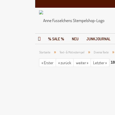
% SALE %
NEU
JUNKJOURNAL
»
»
Startseite
Text- & Motivstempel
Diverse Texte
18
« Erster
« zurück
weiter »
Letzter »